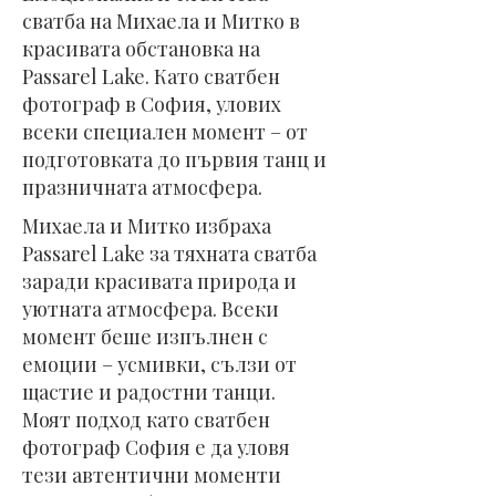
сватба на Михаела и Митко в
красивата обстановка на
Passarel Lake. Като сватбен
фотограф в София, улових
всеки специален момент – от
подготовката до първия танц и
празничната атмосфера.
Михаела и Митко избраха
Passarel Lake за тяхната сватба
заради красивата природа и
уютната атмосфера. Всеки
момент беше изпълнен с
емоции – усмивки, сълзи от
щастие и радостни танци.
Моят подход като сватбен
фотограф София е да уловя
тези автентични моменти