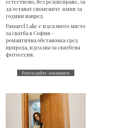
естествено, без режисиране, за
да останат спомените живи за
години напред.
Passarel Lake е идеалното място
за сватба в София –
романтична обстановка сред
природа, идеална за сватбена
фотосесия.
Разгледайте локацията