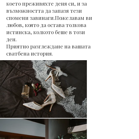
което преживяхте деня си, и за
възможността да запазя тези
спомени завинаги.Пожелавам ви
любов, която да остава толкова
истинска, колкото беше в този
ден.
Приятно разглеждане на вашата
сватбена история.