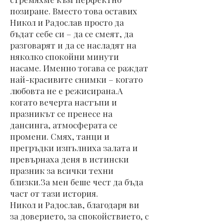
позиране. Вместо това оставих
Никол и Радослав просто да
бъдат себе си – да се смеят, да
разговарят и да се насладят на
няколко спокойни минути
насаме. Именно тогава се раждат
най-красивите снимки – когато
любовта не е режисирана.А
когато вечерта настъпи и
празникът се пренесе на
дансинга, атмосферата се
промени. Смях, танци и
прегръдки изпълниха залата и
превърнаха деня в истински
празник за всички техни
близки.За мен беше чест да бъда
част от тази история.
Никол и Радослав, благодаря ви
за доверието, за спокойствието, с