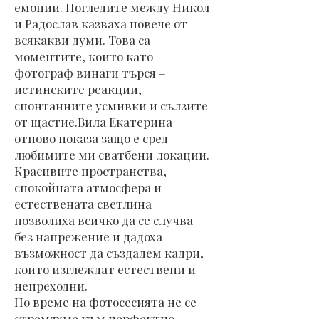
емоции. Погледите между Никол
и Радослав казваха повече от
всякакви думи. Това са
моментите, които като
фотограф винаги търся –
истинските реакции,
спонтанните усмивки и сълзите
от щастие.Вила Екатерина
отново показа защо е сред
любимите ми сватбени локации.
Красивите пространства,
спокойната атмосфера и
естествената светлина
позволиха всичко да се случва
без напрежение и дадоха
възможност да създадем кадри,
които изглеждат естествени и
непреходни.
По време на фотосесията не се
стремяхме към перфектно