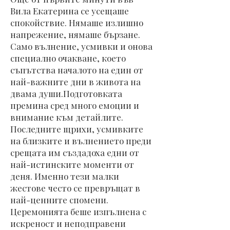
Вила Екатерина се усещаше
спокойствие. Нямаше излишно
напрежение, нямаше бързане.
Само вълнение, усмивки и онова
специално очакване, което
съпътства началото на един от
най-важните дни в живота на
двама души.Подготовката
премина сред много емоции и
внимание към детайлите.
Последните щрихи, усмивките
на близките и вълнението преди
срещата им създадоха едни от
най-истинските моменти от
деня. Именно тези малки
жестове често се превръщат в
най-ценните спомени.
Церемонията беше изпълнена с
искреност и неподправени