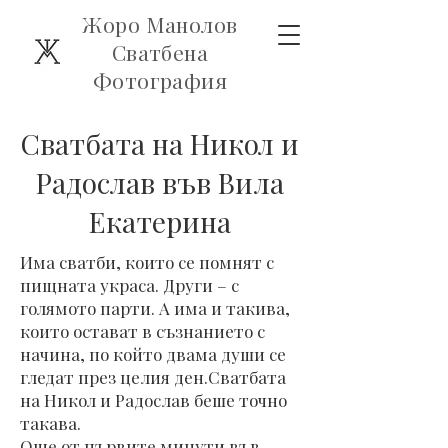
Жоро Манолов
Сватбена
Фотография
Сватбата на Никол и
Радослав във Вила
Екатерина
Има сватби, които се помнят с
пищната украса. Други – с
голямото парти. А има и такива,
които остават в съзнанието с
начина, по който двама души се
гледат през целия ден.Сватбата
на Никол и Радослав беше точно
такава.
Още от първите минути във