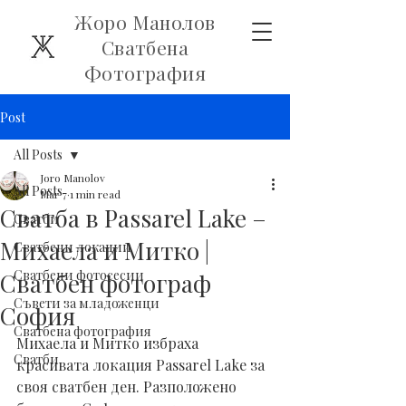
Жоро Манолов
Сватбена
Фотография
Post
All Posts
Joro Manolov
All Posts
Mar 7
1 min read
Сватба в Passarel Lake –
Сватби
Михаела и Митко |
Сватбени локации
Сватбени фотосесии
Сватбен фотограф
Съвети за младоженци
София
Сватбена фотография
Михаела и Митко избраха 
Сватби
красивата локация Passarel Lake за 
своя сватбен ден. Разположено 