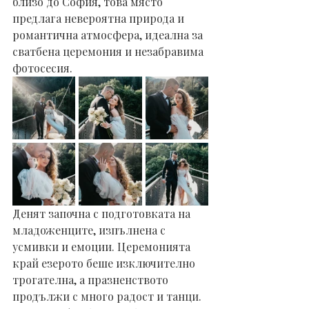
близо до София, това място 
предлага невероятна природа и 
романтична атмосфера, идеална за 
сватбена церемония и незабравима 
фотосесия.
Денят започна с подготовката на 
младоженците, изпълнена с 
усмивки и емоции. Церемонията 
край езерото беше изключително 
трогателна, а празненството 
продължи с много радост и танци. 