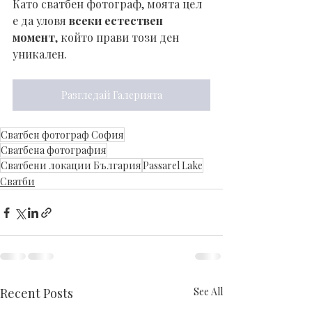
Като сватбен фотограф, моята цел 
е да уловя 
всеки естествен 
момент
, който прави този ден 
уникален.
Разгледай Галерията
Сватбен фотограф София
Сватбена фотография
Сватбени локации България
Passarel Lake
Сватби
Recent Posts
See All